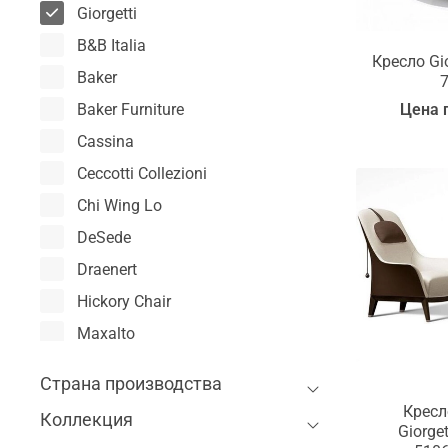
Giorgetti
B&B Italia
Кресло Gio
Baker
Цена 
Baker Furniture
Cassina
Ceccotti Collezioni
Chi Wing Lo
DeSede
Draenert
Hickory Chair
Maxalto
McGuire
Страна производства
Milling Road
Кресл
Коллекция
Poltrona Frau
Giorge