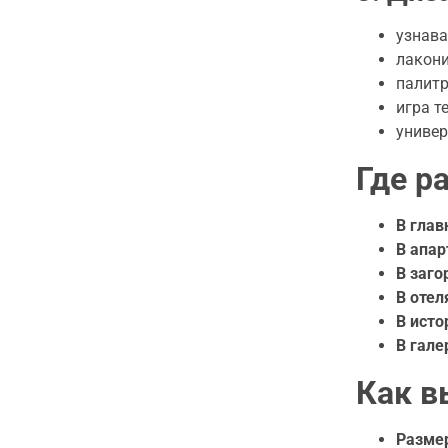
узнава
лакони
палитр
игра т
универ
Где р
В глав
В апар
В заго
В отел
В исто
В гале
Как в
Размер