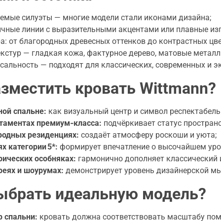
емые силуэты — многие модели стали иконами дизайна;
чные линии с выразительными акцентами или плавные из
а: от благородных древесных оттенков до контрастных цв
екстур — гладкая кожа, фактурное дерево, матовые металл
сальность — подходят для классических, современных и э
азместить кровать Wittmann?
ной спальне:
как визуальный центр и символ респектабель
таментах премиум‑класса:
подчёркивает статус пространс
родных резиденциях:
создаёт атмосферу роскоши и уюта;
ях категории 5*:
формирует впечатление о высочайшем уров
рических особняках:
гармонично дополняет классический 
реях и шоурумах:
демонстрирует уровень дизайнерской мы
ыбрать идеальную модель?
 спальни:
кровать должна соответствовать масштабу пом