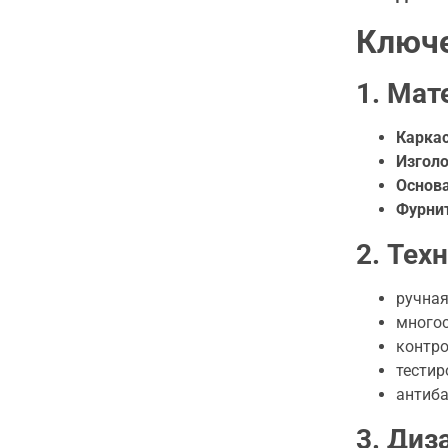
Ключе
1. Мат
Каркас
Изголо
Основ
Фурни
2. Тех
ручная
многос
контро
тестир
антиба
3. Диз