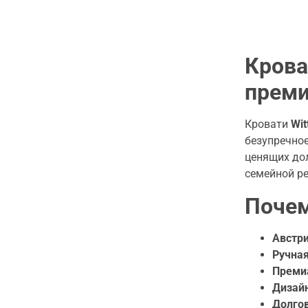
Крова
преми
Кровати
Wi
безупречное
ценящих дол
семейной ре
Почем
Австри
Ручная
Преми
Дизайн
Долгов