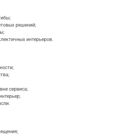
гибы;
етовых решений;
ы;
клектичных интерьеров.
ности;
тва;
не сервиса;
интерьер;
сли.
ещения;