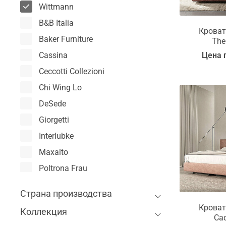
Wittmann
B&B Italia
Кроват
Baker Furniture
The
Цена 
Cassina
Ceccotti Collezioni
Chi Wing Lo
DeSede
Giorgetti
Interlubke
Maxalto
Poltrona Frau
Porro
Страна производства
Shepel Furniture
Кроват
Коллекция
Walter Knoll
Ca