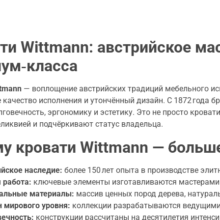
ти Wittmann: австрийское ма
ум‑класса
ttmann
— воплощение австрийских традиций мебельного ис
 качество исполнения и утончённый дизайн. С 1872 года б
говечность, эргономику и эстетику. Это не просто кроват
ликвией и подчёркивают статус владельца.
у кровати Wittmann — больш
йское наследие:
более 150 лет опыта в производстве элит
 работа:
ключевые элементы изготавливаются мастерами 
альные материалы:
массив ценных пород дерева, натураль
 мирового уровня:
коллекции разрабатываются ведущими
ечность:
конструкции рассчитаны на десятилетия интенси