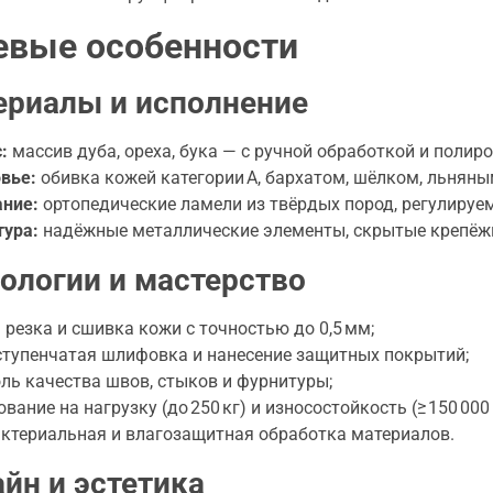
вые особенности
ериалы и исполнение
:
массив дуба, ореха, бука — с ручной обработкой и полиро
вье:
обивка кожей категории A, бархатом, шёлком, льняны
ание:
ортопедические ламели из твёрдых пород, регулируе
тура:
надёжные металлические элементы, скрытые крепёжн
нологии и мастерство
 резка и сшивка кожи с точностью до 0,5 мм;
тупенчатая шлифовка и нанесение защитных покрытий;
ль качества швов, стыков и фурнитуры;
ование на нагрузку (до 250 кг) и износостойкость (≥ 150 000
ктериальная и влагозащитная обработка материалов.
айн и эстетика