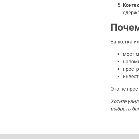
Контек
сдержа
Почем
Банкетка ил
мост м
напоми
простр
инвест
Это не прос
Хотите уви
выбрать бан