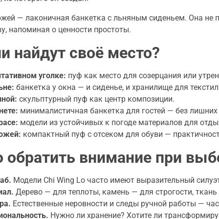
ожей — лаконичная банкетка с льняным сиденьем. Она не 
у, напоминая о ценности простоты.
ни найдут своё место?
тативном уголке:
пуф как место для созерцания или утрен
ьне:
банкетка у окна — и сиденье, и хранилище для текстил
иной:
скульптурный пуф как центр композиции.
нете:
минималистичная банкетка для гостей — без лишних д
расе:
модели из устойчивых к погоде материалов для отды
ожей:
компактный пуф с отсеком для обуви — практичност
о обратить внимание при выб
аб.
Модели Chi Wing Lo часто имеют выразительный силуэт
иал.
Дерево — для теплоты, камень — для строгости, ткань
ра.
Естественные неровности и следы ручной работы — част
иональность.
Нужно ли хранение? Хотите ли трансформир