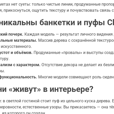
метах нет суеты: только чистые линии, продуманные пропо
, прикоснуться, ощутить текстуру и почувствовать связь 
никальны банкетки и пуфы Ch
кий почерк.
Каждая модель — результат личного видения 
альные материалы.
Массив дерева с сохранённой текстуро
 искусственного.
устот и объёмов.
Продуманные «провалы» и выступы созда
туру.
ализм с характером.
Отсутствие декора не делает их без
ры.
функциональность.
Многие модели совмещают роль сидень
ни «живут» в интерьере?
: в светлой гостиной стоит пуф из цельного куска дерева.
еровности, естественные узоры. Вы прикасаетесь — она тёп
 из которого он создан.