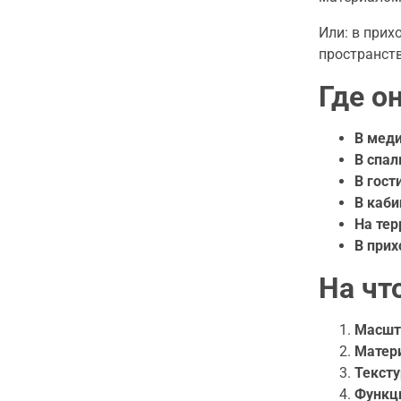
Или: в прих
пространств
Где о
В меди
В спал
В гост
В каби
На тер
В прих
На чт
Масшт
Матер
Тексту
Функц