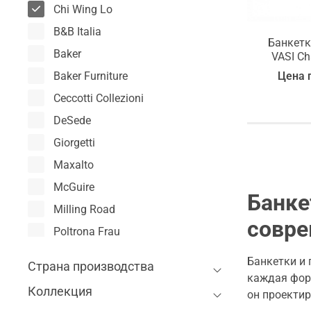
Chi Wing Lo
B&B Italia
Банкетк
Baker
VASI Ch
Цена 
Baker Furniture
Ceccotti Collezioni
DeSede
Giorgetti
Maxalto
McGuire
Банке
Milling Road
совре
Poltrona Frau
Porro
Банкетки и 
Страна производства
Walter Knoll
каждая форм
Коллекция
он проекти
Wittmann