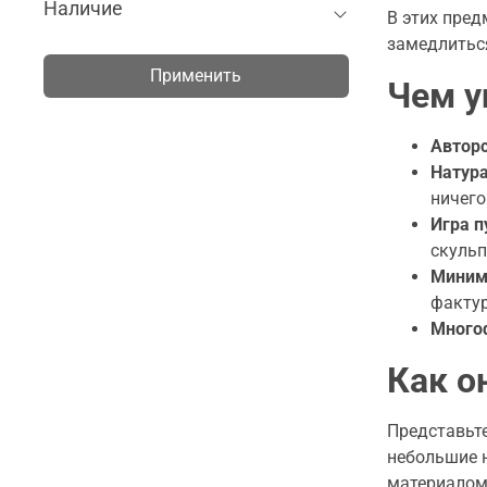
Наличие
В этих пред
замедлиться
Применить
Чем у
Авторс
Натур
ничего
Игра п
скульп
Миним
факту
Много
Как о
Представьте
небольшие н
материалом,