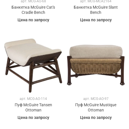
арт.
MCG-AO-68
арт.
MCG-MCA2164
Банкетка McGuire Cat's
Банкетка McGuire Slant
Cradle Bench
Bench
Цена по запросу
Цена по запросу
арт.
MCG-AO-114
арт.
MCG-AO-97
Пуф McGuire Tansen
Пуф McGuire Mustique
Ottoman
Ottoman
Цена по запросу
Цена по запросу