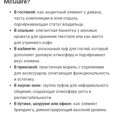
McGuire?
В гостиной:
как акцентный элемент у дивана,
часть композиции в зоне отдыха,
подчёркивающая статус владельца.
В спальне:
элегантная банкетка у изножья
кровати для хранения текстиля или как место
для утреннего кофе.
В кабинете:
роскошный пуф для гостей, который
дополняет деловую атмосферу и подчёркивает
вкус хозяина.
В прихожей:
практичная модель с отделением
для аксессуаров, сочетающая функциональность
и эстетику.
В лаунж-зоне:
группа пуфов для неформального
общения, создающая атмосферу уюта и
респектабельности.
В бутике, шоуруме или офисе:
как элемент
брендинга, демонстрирующий высокий уровень