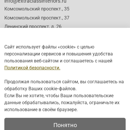
info@extraclassinteriors.ru
Комсомольский проспект., 35
Комсомольский проспект., 37
Ленинский проспект, д. 26
Сайт использует файлы «cookie» с целью
персонализации сервисов и повышения удобства
Время работы:
пользования веб-сайтом и соглашаетесь с нашей
Пн-Сб: c 10:00 - 20:00
Политикой безопасности.
Вс: с 12:00 - 19:00
Продолжая пользоваться сайтом, вы соглашаетесь на
обработку Ваших cookie‑файлов.
Если Вы не хотите, чтобы Ваши пользовательские
данные обрабатывались, пожалуйста, ограничьте их
использование в своём браузере.
Понятно