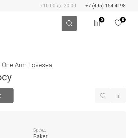
с 10:00 до 20:00
+7 (495) 154-4198
0
0
 One Arm Loveseat
осу
с
Бренд
Baker