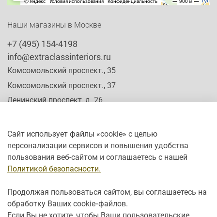
Наши магазины в Москве
+7 (495) 154-4198
info@extraclassinteriors.ru
Комсомольский проспект., 35
Комсомольский проспект., 37
Ленинский проспект, д. 26
Сайт использует файлы «cookie» с целью
персонализации сервисов и повышения удобства
Время работы:
пользования веб-сайтом и соглашаетесь с нашей
Пн-Сб: c 10:00 - 20:00
Политикой безопасности.
Вс: с 12:00 - 19:00
Продолжая пользоваться сайтом, вы соглашаетесь на
обработку Ваших cookie‑файлов.
Если Вы не хотите, чтобы Ваши пользовательские