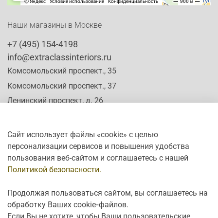
классический и всегда актуальный вид. Небольшой
письменный стол являющийся местом памяти а также
историческим хранителем и свидетелем знаний
Наши магазины в Москве
человечества становится предметом мебели с
основными но утонченными линиями способным
+7 (495) 154-4198
гармонично вписываться в пространство благодаря
info@extraclassinteriors.ru
идеальному балансу между элегантными деталями и
строгостью конструкции.
Комсомольский проспект., 35
Комсомольский проспект., 37
Ленинский проспект, д. 26
Сайт использует файлы «cookie» с целью
персонализации сервисов и повышения удобства
Время работы:
пользования веб-сайтом и соглашаетесь с нашей
Пн-Сб: c 10:00 - 20:00
Политикой безопасности.
Вс: с 12:00 - 19:00
Продолжая пользоваться сайтом, вы соглашаетесь на
обработку Ваших cookie‑файлов.
Если Вы не хотите, чтобы Ваши пользовательские