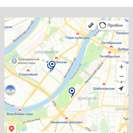
декоративную модель созданную в восемнадцатом
веке для удовлетворения женских вкусов. В этом
шкафу по сравнению с предыдущим появилась полка
с двумя закрывающимися крышками -
повторяющимся элементом дизайна Frattini. Наконец
в третьем варианте основание выдвижного ящика
“копируется” и также устанавливается сверху где оно
может служить практичным предметом или
держателем для документов. Из страсти к бережному
отношению к дереву и мастерству его обработки
которая объединяет Джанфранко Фраттини и Франко
Чеккотти - что еще больше подчеркивается наличием
копии небольшого письменного стола миланского
архитектора в доме основателя компании Cascina -
родилась идея представить этот исторический
предмет мебели для интерьеры полностью
соответствуют оригинальному проекту. В трех
вариантах исполнения - все из американского ореха и
доступны в четырех цветах представленных в
каталоге: натуральный мока коричневый и темный -
вы можете ощутить заботу и мастерство с которыми
изготавливается мебель придавая ей подлинно