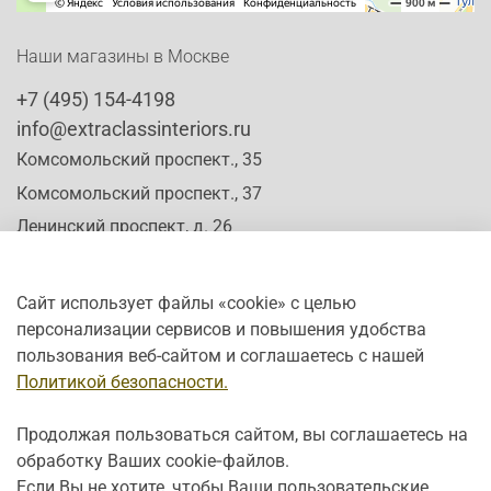
Наши магазины в Москве
+7 (495) 154-4198
info@extraclassinteriors.ru
Комсомольский проспект., 35
Комсомольский проспект., 37
Ленинский проспект, д. 26
Сайт использует файлы «cookie» с целью
персонализации сервисов и повышения удобства
Время работы:
пользования веб-сайтом и соглашаетесь с нашей
Пн-Сб: c 10:00 - 20:00
Политикой безопасности.
Вс: с 12:00 - 19:00
Продолжая пользоваться сайтом, вы соглашаетесь на
обработку Ваших cookie‑файлов.
Если Вы не хотите, чтобы Ваши пользовательские