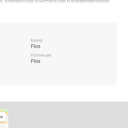
й, компактной конструкции и вневременному
дит запатентованный, очень мощный и
чный световой луч, идеально подходящий для
ещения рабочей зоны. Подключение USB-C,
 устройства,служит для подзарядки
 Также встроена база с сертифицированной Qi
подзарядки для мобильных устройств. В
Бренд
Flos
Коллекция
Flos