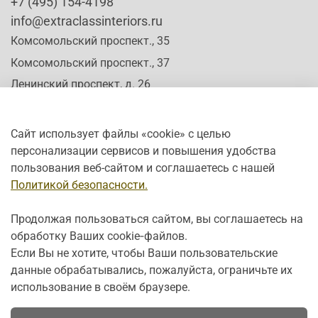
+7 (495) 154-4198
info@extraclassinteriors.ru
Комсомольский проспект., 35
Комсомольский проспект., 37
Ленинский проспект, д. 26
Сайт использует файлы «cookie» с целью
персонализации сервисов и повышения удобства
Время работы:
пользования веб-сайтом и соглашаетесь с нашей
Пн-Сб: c 10:00 - 20:00
Политикой безопасности.
Вс: с 12:00 - 19:00
Продолжая пользоваться сайтом, вы соглашаетесь на
обработку Ваших cookie‑файлов.
Если Вы не хотите, чтобы Ваши пользовательские
данные обрабатывались, пожалуйста, ограничьте их
использование в своём браузере.