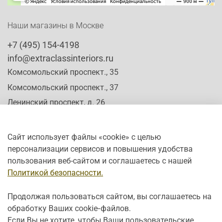
Наши магазины в Москве
+7 (495) 154-4198
info@extraclassinteriors.ru
Комсомольский проспект., 35
Комсомольский проспект., 37
Ленинский проспект, д. 26
Сайт использует файлы «cookie» с целью
персонализации сервисов и повышения удобства
Время работы:
пользования веб-сайтом и соглашаетесь с нашей
Пн-Сб: c 10:00 - 20:00
Политикой безопасности.
Вс: с 12:00 - 19:00
Продолжая пользоваться сайтом, вы соглашаетесь на
обработку Ваших cookie‑файлов.
Если Вы не хотите, чтобы Ваши пользовательские