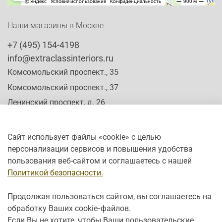
Наши магазины в Москве
+7 (495) 154-4198
info@extraclassinteriors.ru
Комсомольский проспект., 35
Комсомольский проспект., 37
Ленинский проспект, д. 26
Сайт использует файлы «cookie» с целью
персонализации сервисов и повышения удобства
Время работы:
пользования веб-сайтом и соглашаетесь с нашей
Пн-Сб: c 10:00 - 20:00
Политикой безопасности.
Вс: с 12:00 - 19:00
Продолжая пользоваться сайтом, вы соглашаетесь на
обработку Ваших cookie‑файлов.
Если Вы не хотите, чтобы Ваши пользовательские