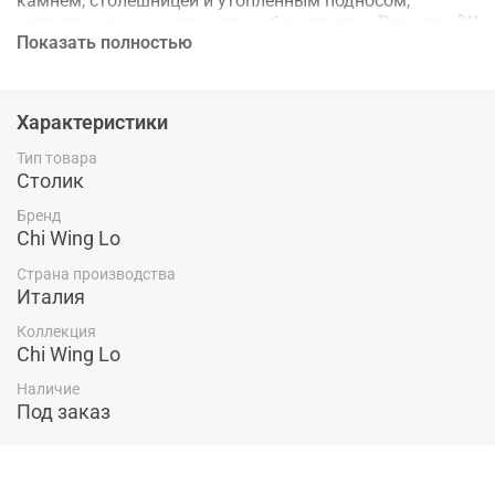
камнем, столешницей и утопленным подносом,
металлическими элементами без отделки. Размеры [W
Показать полностью
x D x H] в мм: 1815 x 650 x 450
Характеристики
Тип товара
Столик
Бренд
Chi Wing Lo
Страна производства
Италия
Коллекция
Chi Wing Lo
Наличие
Под заказ