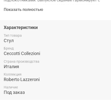
подлокотниками. Выпуклое сиденье гармонирует с
легкой вогнутостью спинки создавая динамичные
Показать полностью
формы. Обивка выполнена из кожи Pelle Frau® или
других материалов.
Характеристики
Тип товара
Стул
Бренд
Ceccotti Collezioni
Страна производства
Италия
Коллекция
Roberto Lazzeroni
Наличие
Под заказ