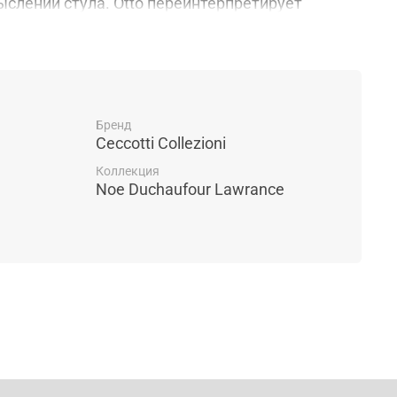
слении стула. Otto переинтерпретирует
е на четырех ножках с уникальными задними
няются вместе придавая дизайну
льность. Каркас выполнен из массива
 спинкой которая плавно переходит в основание
 целое из мягкой фанеры тополя. Otto доступен
в множестве отделок и в обивке из кожи или
Бренд
Ceccotti Collezioni
ткани чтобы добавить уникальный стиль кухне
Коллекция
Noe Duchaufour Lawrance