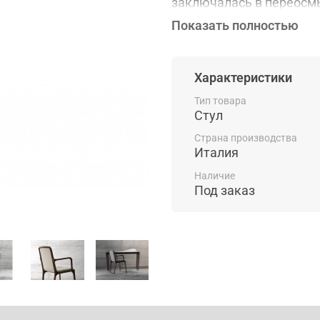
заключалась в переосмы
традиционное основани
Показать полностью
ножками которые соеди
оригинальность и стаби
американского ореха со
Характеристики
образуя единое удобное
с подлокотниками и без 
Тип товара
Стул
натуральной кожи либо 
или гостиной.
Страна производства
Италия
Наличие
Под заказ