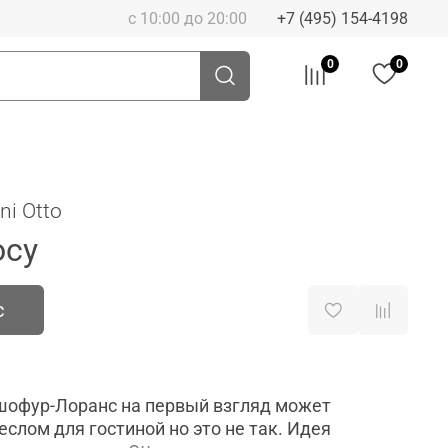
с 10:00 до 20:00
+7 (495) 154-4198
0
0
ni Otto
осу
с
шофур-Лоранс на первый взгляд может
слом для гостиной но это не так. Идея