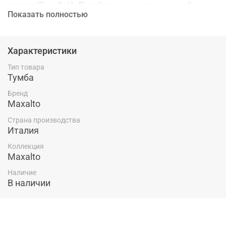
дерева (Grey Oak). Подойдет как в классический, так и
Показать полностью
в современный интерьер спальни и гостиной. Отлично
сочетается с настольными лампами и декоративными
статуэтками. В наличии 2 штуки.
Характеристики
Тип товара
Тумба
Бренд
Maxalto
Страна производства
Италия
Коллекция
Maxalto
Наличие
В наличии